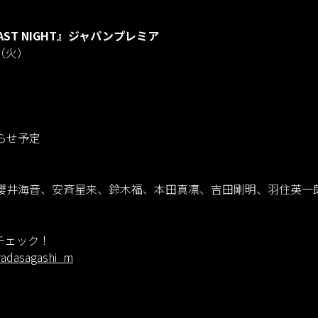
AST NIGHT』ジャパンプレミア
日（火）
らせ予定
】
櫻井海音、安斉星来、鈴木福、本田真凛、吉田剛明、羽住英一
チェック！
aradasagashi_m