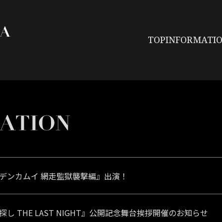
GORDON MAEDA official we
TOP
INFORMATI
デンカムイ 網走監獄襲撃編』出演！
し THE LAST NIGHT』公開記念舞台挨拶開催のお知らせ